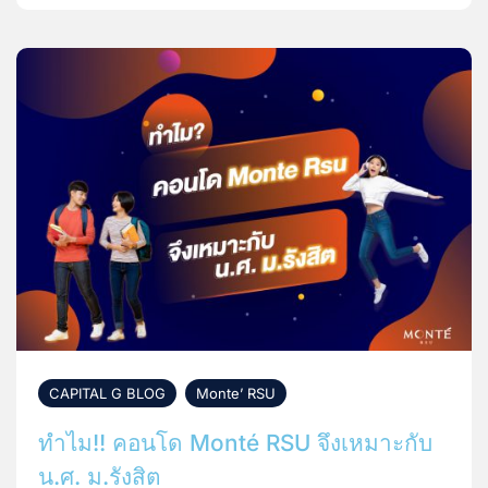
CAPITAL G BLOG
,
Monte’ RSU
ทำไม!! คอนโด Monté RSU จึงเหมาะกับ
น.ศ. ม.รังสิต