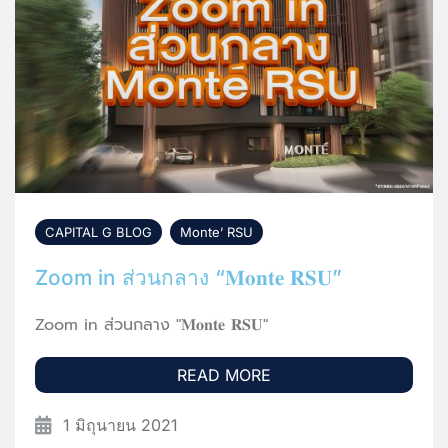
CAPITAL G BLOG
,
Monte’ RSU
Zoom in ส่วนกลาง “𝐌𝐨𝐧𝐭𝐞 𝐑𝐒𝐔”
Zoom in ส่วนกลาง "𝐌𝐨𝐧𝐭𝐞 𝐑𝐒𝐔"
READ MORE
1 มิถุนายน 2021