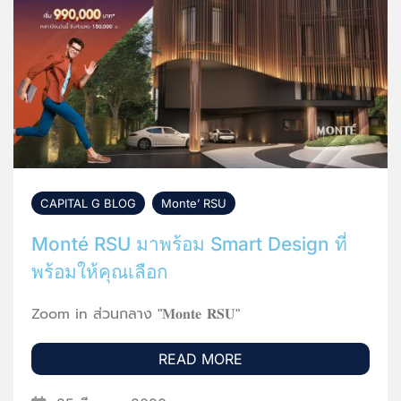
CAPITAL G BLOG
,
Monte’ RSU
Monté RSU มาพร้อม Smart Design ที่
พร้อมให้คุณเลือก
Zoom in ส่วนกลาง "𝐌𝐨𝐧𝐭𝐞 𝐑𝐒𝐔"
READ MORE